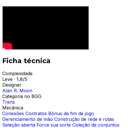
Ficha técnica
Complexidade
Leve · 1,8/5
Designer
Alan R. Moon
Categoria no BGG
Trens
Mecânica
Conexões
Contratos
Bônus de fim de jogo
Gerenciamento de mão
Construção de rede e rotas
Seleção aberta
Force sua sorte
Coleção de conjuntos